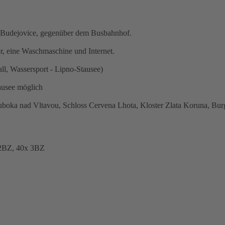
ke Budejovice, gegenüber dem Busbahnhof.
or, eine Waschmaschine und Internet.
ll, Wassersport - Lipno-Stausee)
ausee möglich
uboka nad Vltavou, Schloss Cervena Lhota, Kloster Zlata Koruna, Bu
 2BZ, 40x 3BZ