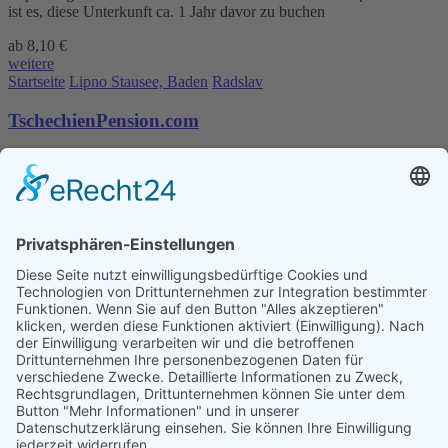
ist es, diese Unterkunft ca. 1 Jahr davor zu buchen
ab 8,10 €
weitere
Startseite
Lipno Stausee, Baden
Radslav
TschechienPension.com
Kontakt
AGB
Datenschutz
Impressum