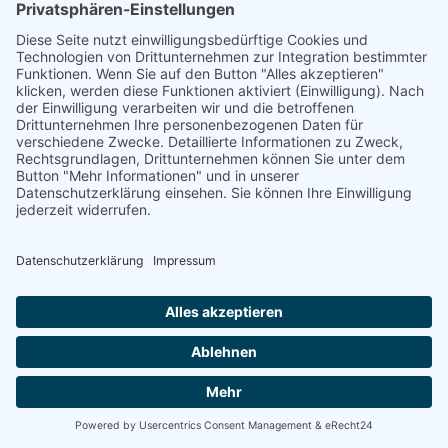
FÜR DAS PROFILING, SOWEIT ES MIT SOLCHER
DIREKTWERBUNG IN VERBINDUNG STEHT. WENN SIE
WIDERSPRECHEN, WERDEN IHRE
PERSONENBEZOGENEN DATEN ANSCHLIESSEND NICHT
MEHR ZUM ZWECKE DER DIREKTWERBUNG
VERWENDET (WIDERSPRUCH NACH ART. 21 ABS. 2
DSGVO).
Beschwerde­recht bei der zuständigen Aufsichts­behörde
Im Falle von Verstößen gegen die DSGVO steht den Betroffenen
ein Beschwerderecht bei einer Aufsichtsbehörde, insbesondere in
dem Mitgliedstaat ihres gewöhnlichen Aufenthalts, ihres
Arbeitsplatzes oder des Orts des mutmaßlichen Verstoßes zu. Das
Beschwerderecht besteht unbeschadet anderweitiger
verwaltungsrechtlicher oder gerichtlicher Rechtsbehelfe.
Recht auf Daten­übertrag­barkeit
Sie haben das Recht, Daten, die wir auf Grundlage Ihrer
Einwilligung oder in Erfüllung eines Vertrags automatisiert
verarbeiten, an sich oder an einen Dritten in einem gängigen,
maschinenlesbaren Format aushändigen zu lassen. Sofern Sie die
direkte Übertragung der Daten an einen anderen Verantwortlichen
verlangen, erfolgt dies nur, soweit es technisch machbar ist.