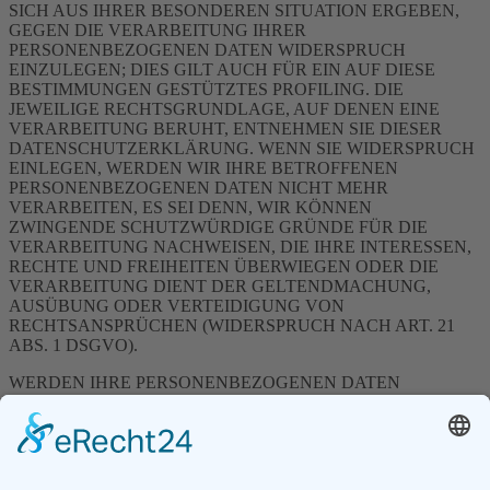
SICH AUS IHRER BESONDEREN SITUATION ERGEBEN,
GEGEN DIE VERARBEITUNG IHRER
PERSONENBEZOGENEN DATEN WIDERSPRUCH
EINZULEGEN; DIES GILT AUCH FÜR EIN AUF DIESE
BESTIMMUNGEN GESTÜTZTES PROFILING. DIE
JEWEILIGE RECHTSGRUNDLAGE, AUF DENEN EINE
VERARBEITUNG BERUHT, ENTNEHMEN SIE DIESER
DATENSCHUTZERKLÄRUNG. WENN SIE WIDERSPRUCH
EINLEGEN, WERDEN WIR IHRE BETROFFENEN
PERSONENBEZOGENEN DATEN NICHT MEHR
VERARBEITEN, ES SEI DENN, WIR KÖNNEN
ZWINGENDE SCHUTZWÜRDIGE GRÜNDE FÜR DIE
VERARBEITUNG NACHWEISEN, DIE IHRE INTERESSEN,
RECHTE UND FREIHEITEN ÜBERWIEGEN ODER DIE
VERARBEITUNG DIENT DER GELTENDMACHUNG,
AUSÜBUNG ODER VERTEIDIGUNG VON
RECHTSANSPRÜCHEN (WIDERSPRUCH NACH ART. 21
ABS. 1 DSGVO).
WERDEN IHRE PERSONENBEZOGENEN DATEN
VERARBEITET, UM DIREKTWERBUNG ZU BETREIBEN,
SO HABEN SIE DAS RECHT, JEDERZEIT WIDERSPRUCH
GEGEN DIE VERARBEITUNG SIE BETREFFENDER
PERSONENBEZOGENER DATEN ZUM ZWECKE
DERARTIGER WERBUNG EINZULEGEN; DIES GILT AUCH