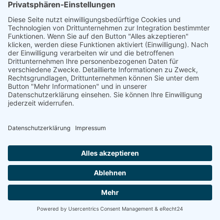
Beschwerde­recht bei der zuständigen Aufsichts­behörde
Im Falle von Verstößen gegen die DSGVO steht den Betroffenen
ein Beschwerderecht bei einer Aufsichtsbehörde, insbesondere in
dem Mitgliedstaat ihres gewöhnlichen Aufenthalts, ihres
Arbeitsplatzes oder des Orts des mutmaßlichen Verstoßes zu. Das
Beschwerderecht besteht unbeschadet anderweitiger
verwaltungsrechtlicher oder gerichtlicher Rechtsbehelfe.
Recht auf Daten­übertrag­barkeit
Sie haben das Recht, Daten, die wir auf Grundlage Ihrer
Einwilligung oder in Erfüllung eines Vertrags automatisiert
verarbeiten, an sich oder an einen Dritten in einem gängigen,
maschinenlesbaren Format aushändigen zu lassen. Sofern Sie die
direkte Übertragung der Daten an einen anderen Verantwortlichen
verlangen, erfolgt dies nur, soweit es technisch machbar ist.
Auskunft, Berichtigung und Löschung
Sie haben im Rahmen der geltenden gesetzlichen Bestimmungen
jederzeit das Recht auf unentgeltliche Auskunft über Ihre
gespeicherten personenbezogenen Daten, deren Herkunft und
Empfänger und den Zweck der Datenverarbeitung und ggf. ein
Recht auf Berichtigung oder Löschung dieser Daten. Hierzu sowie
zu weiteren Fragen zum Thema personenbezogene Daten können