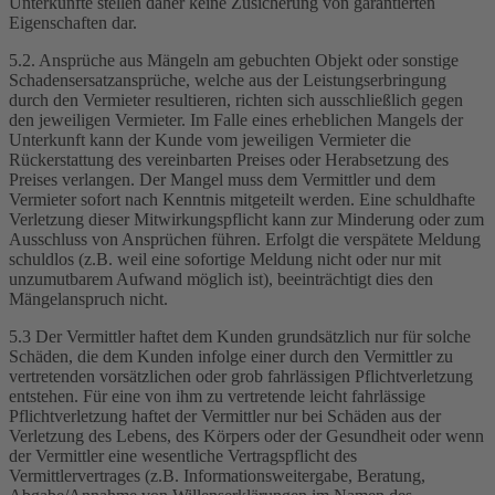
Unterkünfte stellen daher keine Zusicherung von garantierten
Eigenschaften dar.
5.2. Ansprüche aus Mängeln am gebuchten Objekt oder sonstige
Schadensersatzansprüche, welche aus der Leistungserbringung
durch den Vermieter resultieren, richten sich ausschließlich gegen
den jeweiligen Vermieter. Im Falle eines erheblichen Mangels der
Unterkunft kann der Kunde vom jeweiligen Vermieter die
Rückerstattung des vereinbarten Preises oder Herabsetzung des
Preises verlangen. Der Mangel muss dem Vermittler und dem
Vermieter sofort nach Kenntnis mitgeteilt werden. Eine schuldhafte
Verletzung dieser Mitwirkungspflicht kann zur Minderung oder zum
Ausschluss von Ansprüchen führen. Erfolgt die verspätete Meldung
schuldlos (z.B. weil eine sofortige Meldung nicht oder nur mit
unzumutbarem Aufwand möglich ist), beeinträchtigt dies den
Mängelanspruch nicht.
5.3 Der Vermittler haftet dem Kunden grundsätzlich nur für solche
Schäden, die dem Kunden infolge einer durch den Vermittler zu
vertretenden vorsätzlichen oder grob fahrlässigen Pflichtverletzung
entstehen. Für eine von ihm zu vertretende leicht fahrlässige
Pflichtverletzung haftet der Vermittler nur bei Schäden aus der
Verletzung des Lebens, des Körpers oder der Gesundheit oder wenn
der Vermittler eine wesentliche Vertragspflicht des
Vermittlervertrages (z.B. Informationsweitergabe, Beratung,