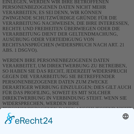
EINLEGEN, WERDEN WIR IHRE BETROFFENEN
PERSONENBEZOGENEN DATEN NICHT MEHR
VERARBEITEN, ES SEI DENN, WIR KÖNNEN
ZWINGENDE SCHUTZWÜRDIGE GRÜNDE FÜR DIE
VERARBEITUNG NACHWEISEN, DIE IHRE INTERESSEN,
RECHTE UND FREIHEITEN ÜBERWIEGEN ODER DIE
VERARBEITUNG DIENT DER GELTENDMACHUNG,
AUSÜBUNG ODER VERTEIDIGUNG VON
RECHTSANSPRÜCHEN (WIDERSPRUCH NACH ART. 21
ABS. 1 DSGVO).
WERDEN IHRE PERSONENBEZOGENEN DATEN
VERARBEITET, UM DIREKTWERBUNG ZU BETREIBEN,
SO HABEN SIE DAS RECHT, JEDERZEIT WIDERSPRUCH
GEGEN DIE VERARBEITUNG SIE BETREFFENDER
PERSONENBEZOGENER DATEN ZUM ZWECKE
DERARTIGER WERBUNG EINZULEGEN; DIES GILT AUCH
FÜR DAS PROFILING, SOWEIT ES MIT SOLCHER
DIREKTWERBUNG IN VERBINDUNG STEHT. WENN SIE
WIDERSPRECHEN, WERDEN IHRE
PERSONENBEZOGENEN DATEN ANSCHLIESSEND NICHT
MEHR ZUM ZWECKE DER DIREKTWERBUNG
VERWENDET (WIDERSPRUCH NACH ART. 21 ABS. 2
DSGVO).