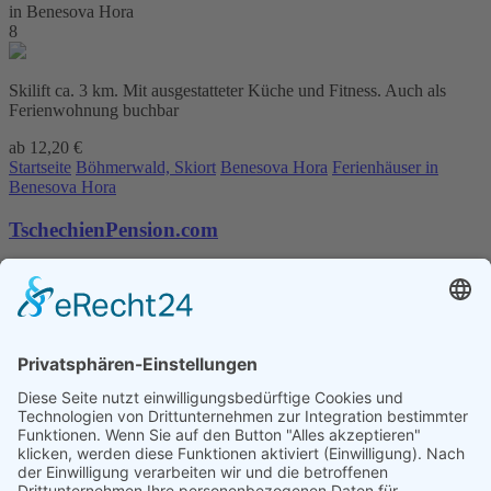
in Benesova Hora
8
Skilift ca. 3 km. Mit ausgestatteter Küche und Fitness. Auch als
Ferienwohnung buchbar
ab 12,20 €
Startseite
Böhmerwald, Skiort
Benesova Hora
Ferienhäuser in
Benesova Hora
TschechienPension.com
Kontakt
AGB
Datenschutz
Impressum