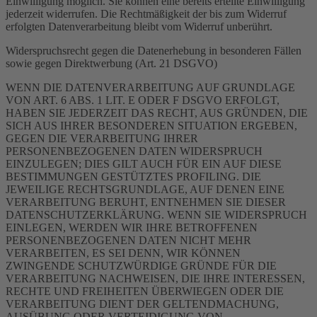
Einwilligung möglich. Sie können eine bereits erteilte Einwilligung
jederzeit widerrufen. Die Rechtmäßigkeit der bis zum Widerruf
erfolgten Datenverarbeitung bleibt vom Widerruf unberührt.
Widerspruchsrecht gegen die Datenerhebung in besonderen Fällen
sowie gegen Direktwerbung (Art. 21 DSGVO)
WENN DIE DATENVERARBEITUNG AUF GRUNDLAGE
VON ART. 6 ABS. 1 LIT. E ODER F DSGVO ERFOLGT,
HABEN SIE JEDERZEIT DAS RECHT, AUS GRÜNDEN, DIE
SICH AUS IHRER BESONDEREN SITUATION ERGEBEN,
GEGEN DIE VERARBEITUNG IHRER
PERSONENBEZOGENEN DATEN WIDERSPRUCH
EINZULEGEN; DIES GILT AUCH FÜR EIN AUF DIESE
BESTIMMUNGEN GESTÜTZTES PROFILING. DIE
JEWEILIGE RECHTSGRUNDLAGE, AUF DENEN EINE
VERARBEITUNG BERUHT, ENTNEHMEN SIE DIESER
DATENSCHUTZERKLÄRUNG. WENN SIE WIDERSPRUCH
EINLEGEN, WERDEN WIR IHRE BETROFFENEN
PERSONENBEZOGENEN DATEN NICHT MEHR
VERARBEITEN, ES SEI DENN, WIR KÖNNEN
ZWINGENDE SCHUTZWÜRDIGE GRÜNDE FÜR DIE
VERARBEITUNG NACHWEISEN, DIE IHRE INTERESSEN,
RECHTE UND FREIHEITEN ÜBERWIEGEN ODER DIE
VERARBEITUNG DIENT DER GELTENDMACHUNG,
AUSÜBUNG ODER VERTEIDIGUNG VON