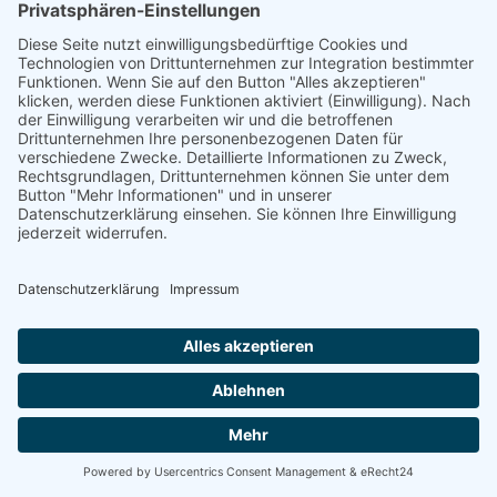
Daten­übermittlung bei Vertragsschluss für Dienstleistungen und
digitale Inhalte
Wir übermitteln personenbezogene Daten an Dritte nur dann, wenn
dies im Rahmen der Vertragsabwicklung notwendig ist, etwa an das
mit der Zahlungsabwicklung beauftragte Kreditinstitut.
Eine weitergehende Übermittlung der Daten erfolgt nicht bzw. nur
dann, wenn Sie der Übermittlung ausdrücklich zugestimmt haben.
Eine Weitergabe Ihrer Daten an Dritte ohne ausdrückliche
Einwilligung, etwa zu Zwecken der Werbung, erfolgt nicht.
Grundlage für die Datenverarbeitung ist Art. 6 Abs. 1 lit. b
DSGVO, der die Verarbeitung von Daten zur Erfüllung eines
Vertrags oder vorvertraglicher Maßnahmen gestattet.
Zahlungsdienste
Wir binden Zahlungsdienste von Drittunternehmen auf unserer
Website ein. Wenn Sie einen Kauf bei uns tätigen, werden Ihre
Zahlungsdaten (z. B. Name, Zahlungssumme, Kontoverbindung,
Kreditkartennummer) vom Zahlungsdienstleister zum Zwecke der
Zahlungsabwicklung verarbeitet. Für diese Transaktionen gelten die
jeweiligen Vertrags- und Datenschutzbestimmungen der jeweiligen
Anbieter. Der Einsatz der Zahlungsdienstleister erfolgt auf