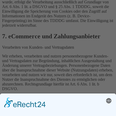
wurde, erfolgt die Verarbeitung ausschließlich auf Grundlage von
Art. 6 Abs. 1 lit. a DSGVO und § 25 Abs. 1 TDDDG, soweit die
Einwilligung die Speicherung von Cookies oder den Zugriff auf
Informationen im Endgerät des Nutzers (z. B. Device-
Fingerprinting) im Sinne des TDDDG umfasst. Die Einwilligung ist
jederzeit widerrufbar.
7. eCommerce und Zahlungs­anbieter
Verarbeiten von Kunden- und Vertragsdaten
Wir erheben, verarbeiten und nutzen personenbezogene Kunden-
und Vertragsdaten zur Begründung, inhaltlichen Ausgestaltung und
Änderung unserer Vertragsbeziehungen. Personenbezogene Daten
über die Inanspruchnahme dieser Website (Nutzungsdaten) erheben,
verarbeiten und nutzen wir nur, soweit dies erforderlich ist, um dem
Nutzer die Inanspruchnahme des Dienstes zu ermöglichen oder
abzurechnen. Rechtsgrundlage hierfür ist Art. 6 Abs. 1 lit. b
DSGVO.
Die erhobenen Kundendaten werden nach Abschluss des Auftrags
oder Beendigung der Geschäftsbeziehung und Ablauf der ggf.
bestehenden gesetzlichen Aufbewahrungsfristen gelöscht.
Gesetzliche Aufbewahrungsfristen bleiben unberührt.