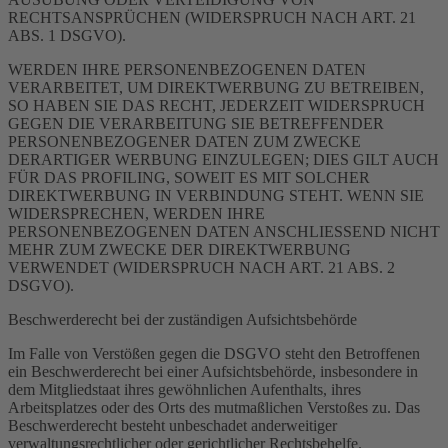
RECHTSANSPRÜCHEN (WIDERSPRUCH NACH ART. 21
ABS. 1 DSGVO).
WERDEN IHRE PERSONENBEZOGENEN DATEN
VERARBEITET, UM DIREKTWERBUNG ZU BETREIBEN,
SO HABEN SIE DAS RECHT, JEDERZEIT WIDERSPRUCH
GEGEN DIE VERARBEITUNG SIE BETREFFENDER
PERSONENBEZOGENER DATEN ZUM ZWECKE
DERARTIGER WERBUNG EINZULEGEN; DIES GILT AUCH
FÜR DAS PROFILING, SOWEIT ES MIT SOLCHER
DIREKTWERBUNG IN VERBINDUNG STEHT. WENN SIE
WIDERSPRECHEN, WERDEN IHRE
PERSONENBEZOGENEN DATEN ANSCHLIESSEND NICHT
MEHR ZUM ZWECKE DER DIREKTWERBUNG
VERWENDET (WIDERSPRUCH NACH ART. 21 ABS. 2
DSGVO).
Beschwerde­recht bei der zuständigen Aufsichts­behörde
Im Falle von Verstößen gegen die DSGVO steht den Betroffenen
ein Beschwerderecht bei einer Aufsichtsbehörde, insbesondere in
dem Mitgliedstaat ihres gewöhnlichen Aufenthalts, ihres
Arbeitsplatzes oder des Orts des mutmaßlichen Verstoßes zu. Das
Beschwerderecht besteht unbeschadet anderweitiger
verwaltungsrechtlicher oder gerichtlicher Rechtsbehelfe.