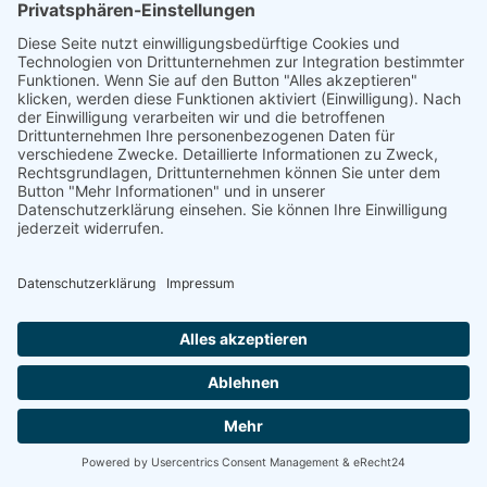
VERARBEITUNG NACHWEISEN, DIE IHRE INTERESSEN,
RECHTE UND FREIHEITEN ÜBERWIEGEN ODER DIE
VERARBEITUNG DIENT DER GELTENDMACHUNG,
AUSÜBUNG ODER VERTEIDIGUNG VON
RECHTSANSPRÜCHEN (WIDERSPRUCH NACH ART. 21
ABS. 1 DSGVO).
WERDEN IHRE PERSONENBEZOGENEN DATEN
VERARBEITET, UM DIREKTWERBUNG ZU BETREIBEN,
SO HABEN SIE DAS RECHT, JEDERZEIT WIDERSPRUCH
GEGEN DIE VERARBEITUNG SIE BETREFFENDER
PERSONENBEZOGENER DATEN ZUM ZWECKE
DERARTIGER WERBUNG EINZULEGEN; DIES GILT AUCH
FÜR DAS PROFILING, SOWEIT ES MIT SOLCHER
DIREKTWERBUNG IN VERBINDUNG STEHT. WENN SIE
WIDERSPRECHEN, WERDEN IHRE
PERSONENBEZOGENEN DATEN ANSCHLIESSEND NICHT
MEHR ZUM ZWECKE DER DIREKTWERBUNG
VERWENDET (WIDERSPRUCH NACH ART. 21 ABS. 2
DSGVO).
Beschwerde­recht bei der zuständigen Aufsichts­behörde
Im Falle von Verstößen gegen die DSGVO steht den Betroffenen
ein Beschwerderecht bei einer Aufsichtsbehörde, insbesondere in
dem Mitgliedstaat ihres gewöhnlichen Aufenthalts, ihres