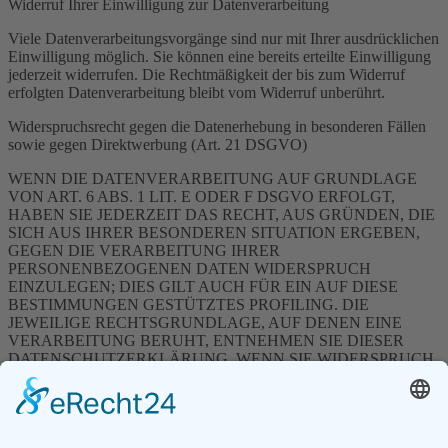
Widerruf Ihrer Einwilligung zur Datenverarbeitung
Viele Datenverarbeitungsvorgänge sind nur mit Ihrer ausdrücklichen
Einwilligung möglich. Sie können eine bereits erteilte Einwilligung
jederzeit widerrufen. Die Rechtmäßigkeit der bis zum Widerruf
erfolgten Datenverarbeitung bleibt vom Widerruf unberührt.
Widerspruchsrecht gegen die Datenerhebung in besonderen Fällen
sowie gegen Direktwerbung (Art. 21 DSGVO)
WENN DIE DATENVERARBEITUNG AUF GRUNDLAGE
VON ART. 6 ABS. 1 LIT. E ODER F DSGVO ERFOLGT,
HABEN SIE JEDERZEIT DAS RECHT, AUS GRÜNDEN, DIE
SICH AUS IHRER BESONDEREN SITUATION ERGEBEN,
GEGEN DIE VERARBEITUNG IHRER
PERSONENBEZOGENEN DATEN WIDERSPRUCH
EINZULEGEN; DIES GILT AUCH FÜR EIN AUF DIESE
BESTIMMUNGEN GESTÜTZTES PROFILING. DIE
JEWEILIGE RECHTSGRUNDLAGE, AUF DENEN EINE
VERARBEITUNG BERUHT, ENTNEHMEN SIE DIESER
DATENSCHUTZERKLÄRUNG. WENN SIE WIDERSPRUCH
EINLEGEN, WERDEN WIR IHRE BETROFFENEN
PERSONENBEZOGENEN DATEN NICHT MEHR
VERARBEITEN, ES SEI DENN, WIR KÖNNEN
ZWINGENDE SCHUTZWÜRDIGE GRÜNDE FÜR DIE