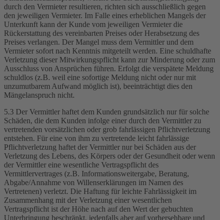
durch den Vermieter resultieren, richten sich ausschließlich gegen
den jeweiligen Vermieter. Im Falle eines erheblichen Mangels der
Unterkunft kann der Kunde vom jeweiligen Vermieter die
Rückerstattung des vereinbarten Preises oder Herabsetzung des
Preises verlangen. Der Mangel muss dem Vermittler und dem
Vermieter sofort nach Kenntnis mitgeteilt werden. Eine schuldhafte
Verletzung dieser Mitwirkungspflicht kann zur Minderung oder zum
Ausschluss von Ansprüchen führen. Erfolgt die verspätete Meldung
schuldlos (z.B. weil eine sofortige Meldung nicht oder nur mit
unzumutbarem Aufwand möglich ist), beeinträchtigt dies den
Mängelanspruch nicht.
5.3 Der Vermittler haftet dem Kunden grundsätzlich nur für solche
Schäden, die dem Kunden infolge einer durch den Vermittler zu
vertretenden vorsätzlichen oder grob fahrlässigen Pflichtverletzung
entstehen. Für eine von ihm zu vertretende leicht fahrlässige
Pflichtverletzung haftet der Vermittler nur bei Schäden aus der
Verletzung des Lebens, des Körpers oder der Gesundheit oder wenn
der Vermittler eine wesentliche Vertragspflicht des
Vermittlervertrages (z.B. Informationsweitergabe, Beratung,
Abgabe/Annahme von Willenserklärungen im Namen des
Vertretenen) verletzt. Die Haftung für leichte Fahrlässigkeit im
Zusammenhang mit der Verletzung einer wesentlichen
Vertragspflicht ist der Höhe nach auf den Wert der gebuchten
Unterbringung beschränkt, jedenfalls aber auf vorhersehbare und