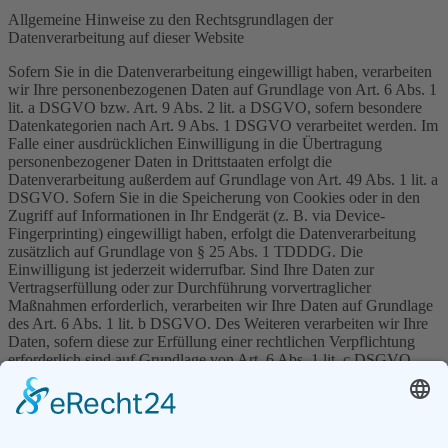
Allgemeine Hinweise zu den Rechtsgrundlagen der
Datenverarbeitung auf dieser Website
Sofern Sie in die Datenverarbeitung eingewilligt haben, verarbeiten
wir Ihre personenbezogenen Daten auf Grundlage von Art. 6 Abs. 1
lit. a DSGVO bzw. Art. 9 Abs. 2 lit. a DSGVO, sofern besondere
Datenkategorien nach Art. 9 Abs. 1 DSGVO verarbeitet werden. Im
Falle einer ausdrücklichen Einwilligung in die Übertragung
personenbezogener Daten in Drittstaaten erfolgt die
Datenverarbeitung außerdem auf Grundlage von Art. 49 Abs. 1 lit. a
DSGVO. Sofern Sie in die Speicherung von Cookies oder in den
Zugriff auf Informationen in Ihr Endgerät (z. B. via Device-
Fingerprinting) eingewilligt haben, erfolgt die Datenverarbeitung
zusätzlich auf Grundlage von § 25 Abs. 1 TDDDG. Die
Einwilligung ist jederzeit widerrufbar. Sind Ihre Daten zur
Vertragserfüllung oder zur Durchführung vorvertraglicher
Maßnahmen erforderlich, verarbeiten wir Ihre Daten auf Grundlage
des Art. 6 Abs. 1 lit. b DSGVO. Des Weiteren verarbeiten wir Ihre
Daten, sofern diese zur Erfüllung einer rechtlichen Verpflichtung
erforderlich sind auf Grundlage von Art. 6 Abs. 1 lit. c DSGVO.
Die Datenverarbeitung kann ferner auf Grundlage unseres
berechtigten Interesses nach Art. 6 Abs. 1 lit. f DSGVO erfolgen.
Über die jeweils im Einzelfall einschlägigen Rechtsgrundlagen wird
in den folgenden Absätzen dieser Datenschutzerklärung informiert.