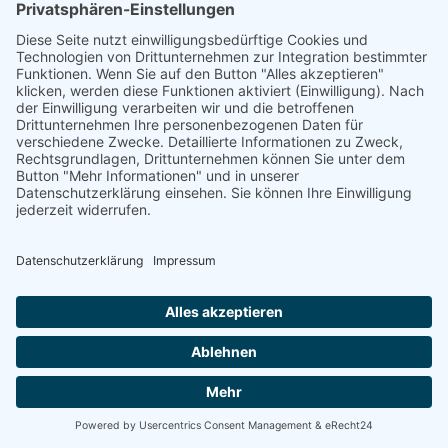
Empfänger von personenbezogenen Daten
Im Rahmen unserer Geschäftstätigkeit arbeiten wir mit
verschiedenen externen Stellen zusammen. Dabei ist teilweise auch
eine Übermittlung von personenbezogenen Daten an diese externen
Stellen erforderlich. Wir geben personenbezogene Daten nur dann
an externe Stellen weiter, wenn dies im Rahmen einer
Vertragserfüllung erforderlich ist, wenn wir gesetzlich hierzu
verpflichtet sind (z. B. Weitergabe von Daten an Steuerbehörden),
wenn wir ein berechtigtes Interesse nach Art. 6 Abs. 1 lit. f DSGVO
an der Weitergabe haben oder wenn eine sonstige Rechtsgrundlage
die Datenweitergabe erlaubt. Beim Einsatz von Auftragsverarbeitern
geben wir personenbezogene Daten unserer Kunden nur auf
Grundlage eines gültigen Vertrags über Auftragsverarbeitung weiter.
Im Falle einer gemeinsamen Verarbeitung wird ein Vertrag über
gemeinsame Verarbeitung geschlossen.
Widerruf Ihrer Einwilligung zur Datenverarbeitung
Viele Datenverarbeitungsvorgänge sind nur mit Ihrer ausdrücklichen
Einwilligung möglich. Sie können eine bereits erteilte Einwilligung
jederzeit widerrufen. Die Rechtmäßigkeit der bis zum Widerruf
erfolgten Datenverarbeitung bleibt vom Widerruf unberührt.
Widerspruchsrecht gegen die Datenerhebung in besonderen Fällen