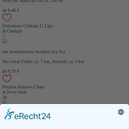
Piste mit Skilift im Ort ca. 200 m!
ab 9,40 €
Ferienhaus Chalupa U Lipy
in Chalupy
7
nur wochenweise buchbar (Sa-Sa)
Ski-Areal Zadov ca. 7 km, Javornik ca. 5 km
ab 9,70 €
Pension Bokova Chata
in Nove Hute
30
Aktionsrabatt bis 7%.Tischtennis, Spielplatz und Außenpool. Ski-
Areal Zadov-Churanov in der Nähe.
ab 9,70 €