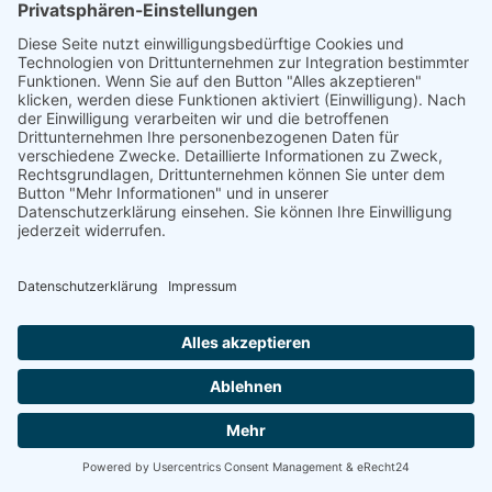
Ferienhaus Chata U Rybnika
in Susice
14
nur wochenweise buchbar (Sa-Sa)
mit Außenpool, Billard und Spielplatz. Skiareal am Spicak ca. 20
km
ab 9,80 €
weitere
Ferienwohnungen im
Böhmerwald
,
Tschechien, aktueller Preis,
günstig, Unterkunft Buchung,
Bewertungen, Kontakt
Ferienwohnungen Hajovna U Bendu