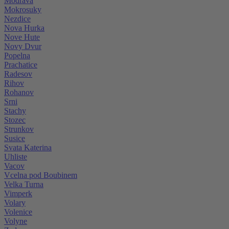
Modrava
Mokrosuky
Nezdice
Nova Hurka
Nove Hute
Novy Dvur
Popelna
Prachatice
Radesov
Rihov
Rohanov
Srni
Stachy
Stozec
Strunkov
Susice
Svata Katerina
Uhliste
Vacov
Vcelna pod Boubinem
Velka Turna
Vimperk
Volary
Volenice
Volyne