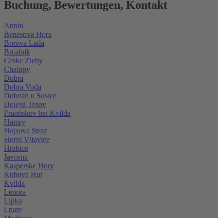
Buchung, Bewertungen, Kontakt
Annin
Benesova Hora
Borova Lada
Brcalnik
Ceske Zleby
Chalupy
Dobra
Dobra Voda
Dobrsin u Susice
Dolejsi Tesov
Frantiskov bei Kvilda
Hamry
Hojsova Straz
Horni Vltavice
Hrabice
Javorna
Kasperske Hory
Kubova Hut
Kvilda
Lenora
Lipka
Lnare