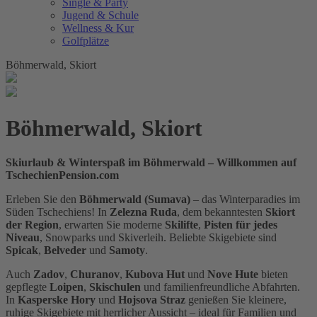
Single & Party
Jugend & Schule
Wellness & Kur
Golfplätze
Böhmerwald, Skiort
Böhmerwald, Skiort
Skiurlaub & Winterspaß im Böhmerwald – Willkommen auf
TschechienPension.com
Erleben Sie den
Böhmerwald (Sumava)
– das Winterparadies im
Süden Tschechiens! In
Zelezna Ruda
, dem bekanntesten
Skiort
der Region
, erwarten Sie moderne
Skilifte
,
Pisten für jedes
Niveau
, Snowparks und Skiverleih. Beliebte Skigebiete sind
Spicak
,
Belveder
und
Samoty
.
Auch
Zadov
,
Churanov
,
Kubova Hut
und
Nove Hute
bieten
gepflegte
Loipen
,
Skischulen
und familienfreundliche Abfahrten.
In
Kasperske Hory
und
Hojsova Straz
genießen Sie kleinere,
ruhige Skigebiete mit herrlicher Aussicht – ideal für Familien und