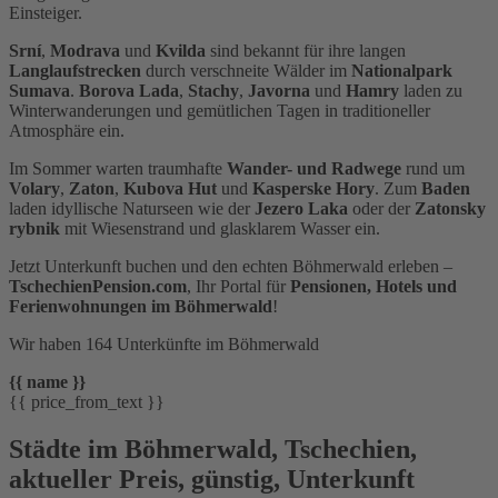
Einsteiger.
Srní
,
Modrava
und
Kvilda
sind bekannt für ihre langen
Langlaufstrecken
durch verschneite Wälder im
Nationalpark
Sumava
.
Borova Lada
,
Stachy
,
Javorna
und
Hamry
laden zu
Winterwanderungen und gemütlichen Tagen in traditioneller
Atmosphäre ein.
Im Sommer warten traumhafte
Wander- und Radwege
rund um
Volary
,
Zaton
,
Kubova Hut
und
Kasperske Hory
. Zum
Baden
laden idyllische Naturseen wie der
Jezero Laka
oder der
Zatonsky
rybnik
mit Wiesenstrand und glasklarem Wasser ein.
Jetzt Unterkunft buchen und den echten Böhmerwald erleben –
TschechienPension.com
, Ihr Portal für
Pensionen, Hotels und
Ferienwohnungen im Böhmerwald
!
Wir haben 164 Unterkünfte im Böhmerwald
{{ name }}
{{ price_from_text }}
Städte im Böhmerwald
,
Tschechien,
aktueller Preis, günstig, Unterkunft